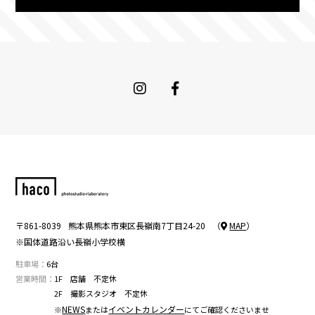
Instagram
Facebook
〒861-8039
熊本県
熊本市
東区長嶺南7丁目24-20
（
MAP
）
※国体道路沿い長嶺小学校横
駐車場
6台
営業時間
1F 店舗 不定休
2F 撮影スタジオ 不定休
NEWS
イベントカレンダー
※
または
にてご確認くださいませ