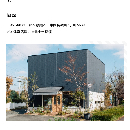
す。
haco
〒861-8039 熊本県熊本市東区長嶺南7丁目24-20
※国体道路沿い長嶺小学校横