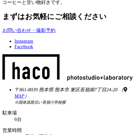
コーヒーと甘い物好きです。
まずはお気軽にご相談ください
お問い合わせ・撮影予約
Instagram
Facebook
〒861-8039
熊本県
熊本市
東区長嶺南7丁目24-20
（
MAP
）
※国体道路沿い長嶺小学校横
駐車場
6台
営業時間