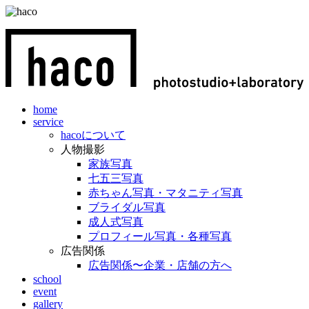
home
service
hacoについて
人物撮影
家族写真
七五三写真
赤ちゃん写真・マタニティ写真
ブライダル写真
成人式写真
プロフィール写真・各種写真
広告関係
広告関係〜企業・店舗の方へ
school
event
gallery